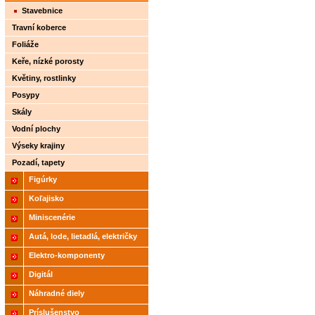
Stavebnice
Travní koberce
Foliáže
Keře, nízké porosty
Květiny, rostlinky
Posypy
Skály
Vodní plochy
Výseky krajiny
Pozadí, tapety
Figúrky
Koľajisko
Miniscenérie
Autá, lode, lietadlá, električky
Elektro-komponenty
Digitál
Náhradné diely
Príslušenstvo