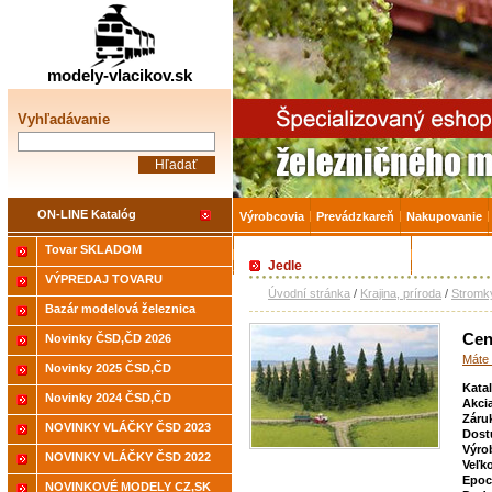
Železničné modelárstv
modely-vlacikov.sk
Vyhľadávanie
ON-LINE Katalóg
Výrobcovia
Prevádzkareň
Nakupovanie
Tovar SKLADOM
Akcia-15% na Tovar skladom
Úvodná strá
Jedle
VÝPREDAJ TOVARU
Úvodní stránka
/
Krajina, príroda
/
Stromk
Bazár modelová železnica
Cen
Novinky ČSD,ČD 2026
Máte 
Novinky 2025 ČSD,ČD
Kata
Novinky 2024 ČSD,ČD
Akci
Záru
NOVINKY VLÁČKY ČSD 2023
Dost
Výro
NOVINKY VLÁČKY ČSD 2022
Veľk
Epoc
NOVINKOVÉ MODELY CZ,SK