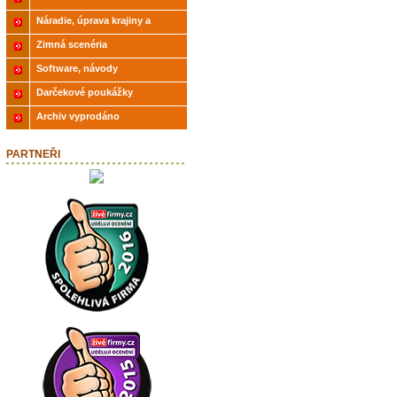
Náradie, úprava krajiny a
modelov
Zimná scenéria
Software, návody
Darčekové poukážky
Archiv vyprodáno
PARTNEŘI