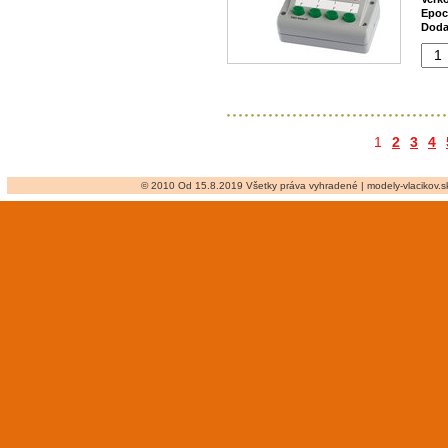
Epoc
Doda
1
2
3
4
© 2010 Od 15.8.2019 Všetky práva vyhradené | modely-vlacikov.sk 