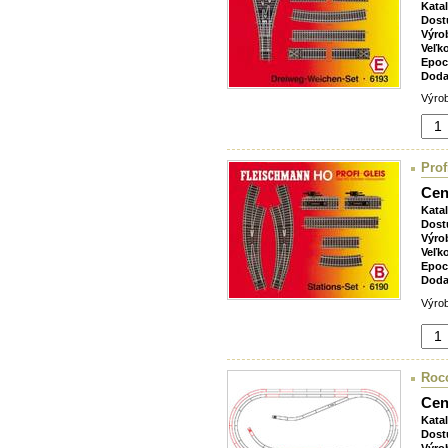
Kata
Dost
Výro
Veľk
Epoc
Doda
Výrob
Prof
Cen
Kata
Dost
Výro
Veľk
Epoc
Doda
Výrob
Roco
Cen
Kata
Dost
Výro