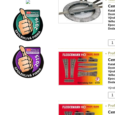
Cen
Kata
Dost
Výro
Veľk
Epoc
Doda
Prof
Cen
Kata
Dost
Výro
Veľk
Epoc
Doda
Výrob
Prof
Cen