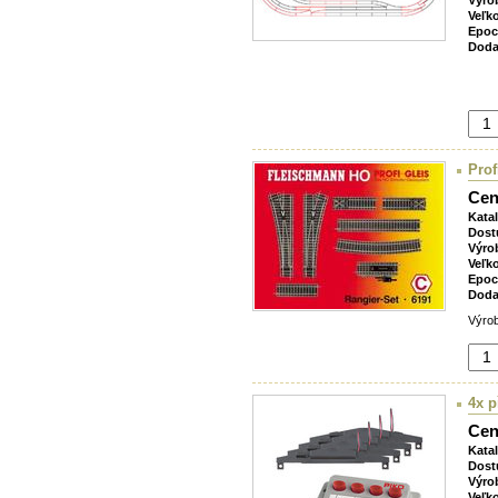
Veľk
Epoc
Doda
Prof
Cen
Kata
Dost
Výro
Veľk
Epoc
Doda
Výrob
4x p
Cen
Kata
Dost
Výro
Veľk