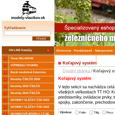
Železničné modelárstv
modely-vlacikov.sk
Vyhľadávanie
ON-LINE Katalóg
Výrobcovia
Prevádzkareň
Nakupovanie
Tovar SKLADOM
Akcia-15% na Tovar skladom
Úvodná strá
Koľajový systém
VÝPREDAJ TOVARU
Úvodní stránka
/
Koľajový 
Bazár modelová železnica
Koľajový
systém
Novinky ČSD,ČD 2026
Novinky 2025 ČSD,ČD
V
tejto sekcii
sa
nachádza
celá
všetkých
veľkostiach
TT
HO
:
K
Novinky 2024 ČSD,ČD
predstavníky
,
ovládacie
prvky
,
NOVINKY VLÁČKY ČSD 2023
spojky
,
zakončenie,
prechodov
NOVINKY VLÁČKY ČSD 2022
Výrobca:
Faller
Tillig
Roco
NOVINKOVÉ MODELY CZ,SK