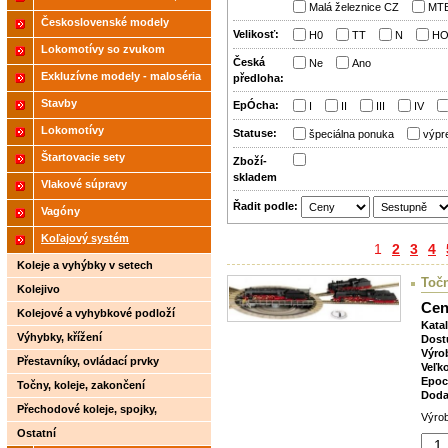
Malá železnice CZ
MT
2021
Československé modely
Velikosť:
H0
TT
N
HO
ČSD,ČD
Lokomotívy so zvukom
Česká
Ne
Ano
Exkluzívne modely - maloséria
předloha:
Stavby
EpÓcha:
I
II
III
IV
Lokomotívy
Statuse:
špeciálna ponuka
výpr
Štartovacie sety
Zboží­
skladem
Vlakové súpravy
Řadit podle:
Vagóny
Koľajový systém
1
2
3
4
Koleje a vyhýbky v setech
Toč
Kolejivo
Cen
Kolejové a vyhybkové podloží
Kata
Výhybky, křížení
Dost
Výro
Přestavníky, ovládací prvky
Veľk
Epoc
Točny, koleje, zakončení
Doda
Přechodové koleje, spojky,
Výrob
rozpojovače
Ostatní