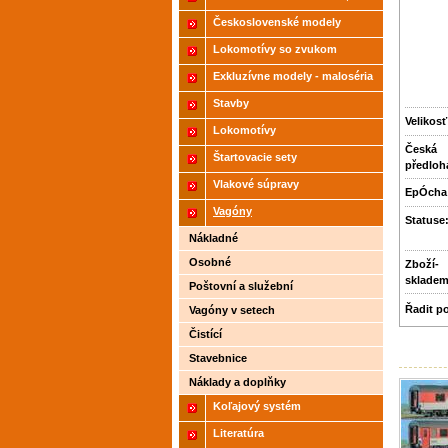
2021
Československé modely
ČSD,ČD
Lokomotívy so zvukom
Exkluzívne modely - maloséria
Stavby
Velikosť
Lokomotívy
Česká
Štartovacie sety
předloh
Vlakové súpravy
EpÓcha
Vagóny
Statuse
Nákladné
Osobné
Zboží­
sklade
Poštovní a služební
Řadit p
Vagóny v setech
Čistící
Stavebnice
Náklady a doplňky
Koľajový systém
Literatúra