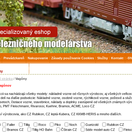
zničné modelárstvo, modely, TT, H0, mašinky
a
Prevádzkareň
Nakupovanie
Zásady použivanie Cookies
Služby
Kontakt
-5%
 na Tovar skladom
Úvodná stránka
ny
í stránka
/
Vagóny
agónov
cii
sa
nachádzajú
všetky modely
:
nákladné
vozne
od
rôznych výrobcov,
aj
všetkých
veľkos
delí
na
ďalšie
podsekcie
:
Nákladné
vozne
, osobné vozne,
rýchlikové
vozne
,
poštové
a
služ
setoch
,
čistiace
vozne,
stavebnice,
náklady
a
doplnky
zastúpené
od
všetkých
známych
výr
o,
PMT
Fleischmann,
Rivarossi,
Kuehne,
Bramos
,
ACME,
Loco
CZ
ví
výrobcovia, ako
CZ
Rubikon
,
CZ
leptá
-
Kubera,
CZ
KKMB
-
HERIS
a
mnoho ďalších
.
:
Faller
Tillig
Roco
Piko
Noch
Guetzold
Rubikon CZ
Bramos CZ
Tillig HO Bahn
ČStrain CZ
Sddv model-auto CZ
Fleis