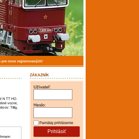
 pre novo registrovaných!
ZÁKAZNÍK
Užívateľ:
tí
N
TT
HO.
obné
vozne
,
Heslo:
obcov
:
Tillig,
Pamätaj prihlásenie.
Prihlásiť
chmann