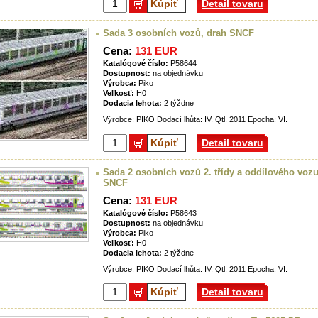
Kúpiť
Detail tovaru
Sada 3 osobních vozů, drah SNCF
Cena:
131 EUR
Katalógové číslo:
P58644
Dostupnost:
na objednávku
Výrobca:
Piko
Veľkosť:
H0
Dodacia lehota:
2 týždne
Výrobce: PIKO Dodací lhůta: IV. Qtl. 2011 Epocha: VI.
Kúpiť
Detail tovaru
Sada 2 osobních vozů 2. třídy a oddílového vozu
SNCF
Cena:
131 EUR
Katalógové číslo:
P58643
Dostupnost:
na objednávku
Výrobca:
Piko
Veľkosť:
H0
Dodacia lehota:
2 týždne
Výrobce: PIKO Dodací lhůta: IV. Qtl. 2011 Epocha: VI.
Kúpiť
Detail tovaru