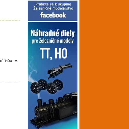
cí lhůta: v