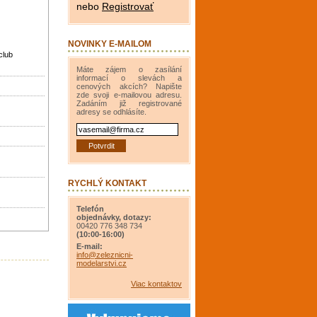
nebo
Registrovať
NOVINKY E-MAILOM
club
Máte zájem o zasílání
informací o slevách a
cenových akcích? Napište
zde svoji e-mailovou adresu.
Zadáním již registrované
adresy se odhlásíte.
RYCHLÝ KONTAKT
Telefón
objednávky, dotazy:
00420 776 348 734
(10:00-16:00)
E-mail:
info@zeleznicni-
modelarstvi.cz
Viac kontaktov