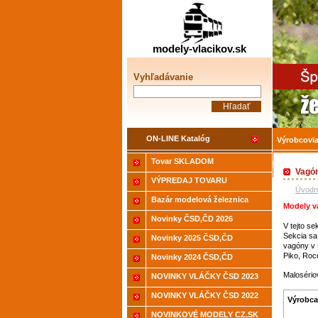
Žele
modely-vlacikov.sk
Vyhľadávanie
ON-LINE Katalóg
Výrobcovi
Tovar SKLADOM
Akcia-15%
Vagó
VÝPREDAJ TOVARU
Úvodn
Bazár modelová železnica
Modely
v
Novinky ČSD,ČD 2026
V
tejto sek
Sekcia
sa
Novinky 2025 ČSD,ČD
vagóny
v
Piko,
Roc
Novinky 2024 ČSD,ČD
Malosério
NOVINKY VLÁČKY ČSD 2023
NOVINKY VLÁČKY ČSD 2022
Výrobca
NOVINKOVÉ MODELY CZ,SK