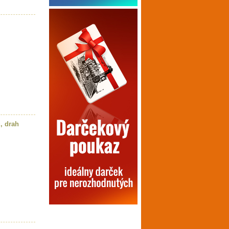
, drah