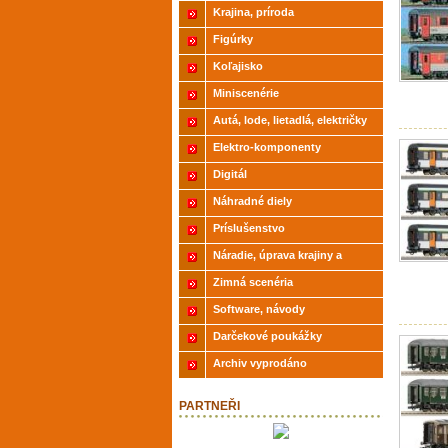
Krajina, príroda
Figúrky
Koľajisko
Miniscenérie
Autá, lode, lietadlá, električky
Elektro-komponenty
Digitál
Náhradné diely
Príslušenstvo
Náradie, úprava krajiny a
modelov
Zimná scenéria
Software, návody
Darčekové poukážky
Archiv vyprodáno
PARTNEŘI