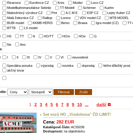
Rivarossi
Euroforce CZ
Kres
Modist
Loco CZ
Modellbahnmanufaktur Sebnitz
TT-Modell
Schirmer
Kuehn
Malosériový výrobce CZ
Pmt
A.C.M.E.
ESP CZ
Lepty-Kuber CZ
Malá železnice CZ
Railtop
Lorenz
VDV model CZ
MTB MODEL
BUBI model
KKMB-HERIS
Bemo
Brawa
Igra model (CZ)
TT-
BTTB
LS model
:
H0
TT
N
HO/TT
HOm
HOe
G
Ne
Ano
a:
:
I
II
III
IV
V
VI
neuvedené
:
špeciálna ponuka
výpredaj
novinka
dopredaj
Veľmi dôležitý prod.
akčný tovar
m
odle:
1
2
3
4
5
6
7
8
9
10
...
další
Set vozů HO ,,Vindobona" ČD LIMIT!
Cena:
282 EUR
Katalógové číslo:
AC55038
Dostupnost:
na objednávku