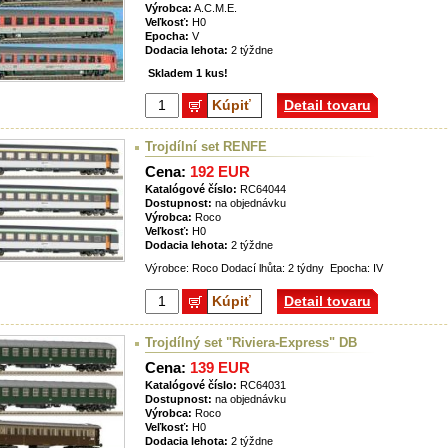
Výrobca:
A.C.M.E.
Veľkosť:
H0
Epocha:
V
Dodacia lehota:
2 týždne
Skladem 1 kus!
Kúpiť
Detail tovaru
Trojdílní set RENFE
Cena:
192 EUR
Katalógové číslo:
RC64044
Dostupnost:
na objednávku
Výrobca:
Roco
Veľkosť:
H0
Dodacia lehota:
2 týždne
Výrobce: Roco Dodací lhůta: 2 týdny Epocha: IV
Kúpiť
Detail tovaru
Trojdílný set "Riviera-Express" DB
Cena:
139 EUR
Katalógové číslo:
RC64031
Dostupnost:
na objednávku
Výrobca:
Roco
Veľkosť:
H0
Dodacia lehota:
2 týždne