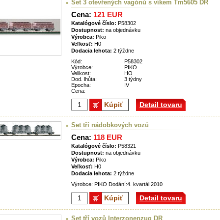
Set 3 otevřených vagónů s víkem Tm5605 DR
Cena:
121 EUR
Katalógové číslo:
P58302
Dostupnost:
na objednávku
Výrobca:
Piko
Veľkosť:
H0
Dodacia lehota:
2 týždne
Kód:
P58302
Výrobce:
PIKO
Velikost:
HO
Dod. lhůta:
3 týdny
Epocha:
IV
Cena:
Kúpiť
Detail tovaru
Set tří nádobkových vozů
Cena:
118 EUR
Katalógové číslo:
P58321
Dostupnost:
na objednávku
Výrobca:
Piko
Veľkosť:
H0
Dodacia lehota:
2 týždne
Výrobce: PIKO Dodání:4. kvartál 2010
Kúpiť
Detail tovaru
Set tří vozů Interzonenzug DR