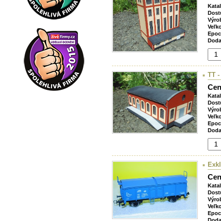
Kata
Dost
Výro
Veľk
Epoc
Doda
TT -
Cen
Kata
Dost
Výro
Veľk
Epoc
Doda
Exk
Cen
Kata
Dost
Výro
Veľk
Epoc
Doda