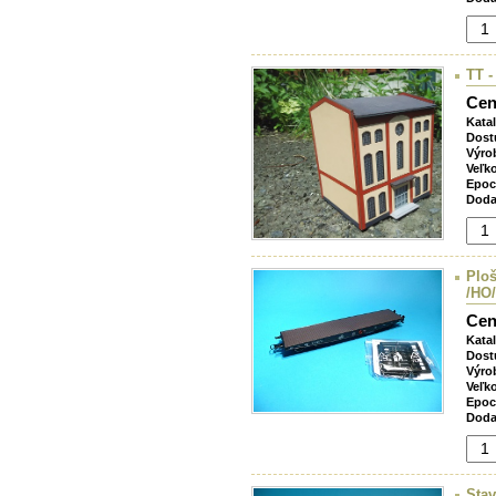
TT -
Cen
Kata
Dost
Výro
Veľk
Epoc
Doda
Plo
/HO/
Cen
Kata
Dost
Výro
Veľk
Epoc
Doda
Sta