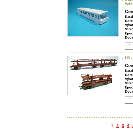
žele
Cen
Kata
Dost
Výro
Veľk
Epoc
Doda
H0 -
Cen
Kata
Dost
Výro
Veľk
Epoc
Doda
1
2
3
4