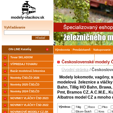
Železničné modelárstv
modely-vlacikov.sk
Vyhľadávanie
ON-LINE Katalóg
Výrobcovia
Prevádzkareň
Nakupovanie
Tovar SKLADOM
Akcia-15% na Tovar skladom
Úvodná strá
Československé modely
VÝPREDAJ TOVARU
Úvodní stránka
/
Českoslov
Bazár modelová železnica
Modely lokomotiv, vagóny, s
Novinky ČSD,ČD 2026
modelová železnice a vláčky 
Novinky 2025 ČSD,ČD
Bahn, Tillig HO Bahn, Brawa
Novinky 2024 ČSD,ČD
Pmt, Bramos CZ, A.C.M.E., K
Albatros model CZ a mnoho d
NOVINKY VLÁČKY ČSD 2023
NOVINKY VLÁČKY ČSD 2022
Výrobca:
Tillig
Roco
Piko
Elkom-Štokři
Kres
NOVINKOVÉ MODELY CZ,SK