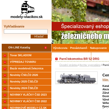
Železničné modelárstv
modely-vlacikov.sk
Vyhľadávanie
ON-LINE Katalóg
Výrobcovia
Prevádzkareň
Nakupovanie
Tovar SKLADOM
Akcia-15% na Tovar skladom
Úvodná strá
Parní lokomotiva BR 52 DRG
VÝPREDAJ TOVARU
Úvodní stránka
/
Archiv vyprodáno
/
Parn
Bazár modelová železnica
Cen
Novinky ČSD,ČD 2026
Máte 
Novinky 2025 ČSD,ČD
Kata
Novinky 2024 ČSD,ČD
Akci
Záru
NOVINKY VLÁČKY ČSD 2023
Dost
Výro
NOVINKY VLÁČKY ČSD 2022
Veľk
Epoc
NOVINKOVÉ MODELY CZ,SK