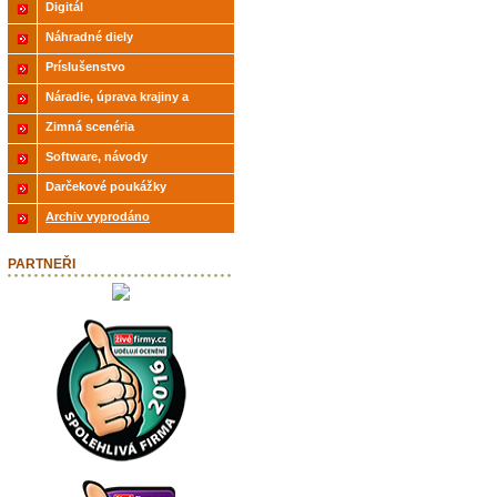
Digitál
Náhradné diely
Príslušenstvo
Náradie, úprava krajiny a
modelov
Zimná scenéria
Software, návody
Darčekové poukážky
Archiv vyprodáno
PARTNEŘI