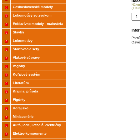
Doda
Náku
2021
Československé modely
(1 Kr
ČSD,ČD
Lokomotívy so zvukom
Exkluzívne modely - maloséria
Info
Stavby
Parn
Lokomotívy
Osvět
Štartovacie sety
Vlakové súpravy
Vagóny
Koľajový systém
Literatúra
Krajina, príroda
Figúrky
Koľajisko
Miniscenérie
Autá, lode, lietadlá, električky
Elektro-komponenty