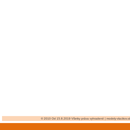
© 2010 Od 15.8.2019 Všetky práva vyhradené | modely-vlacikov.sk 