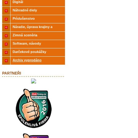
Digitál
Náhradné diely
Príslušenstvo
Náradie, úprava krajiny a
modelov
Zimná scenéria
Software, návody
Darčekové poukážky
Archiv vyprodáno
PARTNEŘI