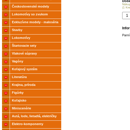
Doda
Náku
2021
Československé modely
(1 Kr
ČSD,ČD
Lokomotívy so zvukom
Exkluzívne modely - maloséria
Info
Stavby
Parní
Lokomotívy
Štartovacie sety
Vlakové súpravy
Vagóny
Koľajový systém
Literatúra
Krajina, príroda
Figúrky
Koľajisko
Miniscenérie
Autá, lode, lietadlá, električky
Elektro-komponenty