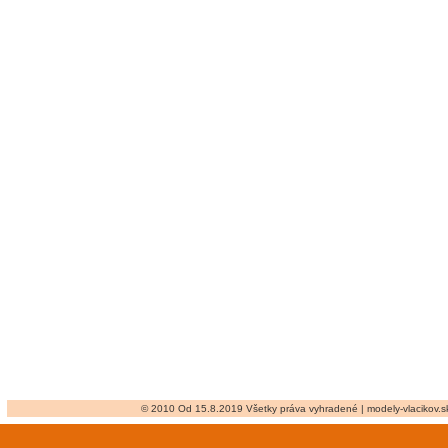
© 2010 Od 15.8.2019 Všetky práva vyhradené | modely-vlacikov.sk 