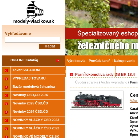
Železničné modelárstv
modely-vlacikov.sk
Vyhľadávanie
ON-LINE Katalóg
Výrobcovia
Prevádzkareň
Nakupovanie
Tovar SKLADOM
Akcia-15% na Tovar skladom
Úvodná strá
Parní lokomotiva řady DB BR 18.4
VÝPREDAJ TOVARU
Úvodní stránka
/
Archiv vyprodáno
/
Parn
Bazár modelová železnica
Cen
Novinky ČSD,ČD 2026
Máte 
Novinky 2025 ČSD,ČD
Kata
Novinky 2024 ČSD,ČD
Akci
Záru
NOVINKY VLÁČKY ČSD 2023
Dost
Výro
NOVINKY VLÁČKY ČSD 2022
Veľk
Epoc
NOVINKOVÉ MODELY CZ,SK