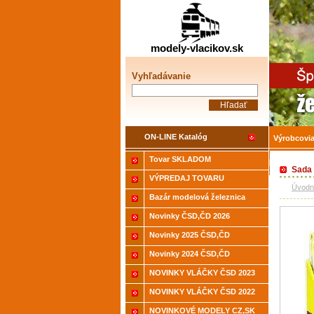
Žele
modely-vlacikov.sk
Vyhľadávanie
ON-LINE Katalóg
Výrobcovi
Tovar SKLADOM
Akcia-15%
Sada 
VÝPREDAJ TOVARU
Úvodn
Bazár modelová železnica
Novinky ČSD,ČD 2026
Novinky 2025 ČSD,ČD
Novinky 2024 ČSD,ČD
NOVINKY VLÁČKY ČSD 2023
NOVINKY VLÁČKY ČSD 2022
NOVINKOVÉ MODELY CZ,SK