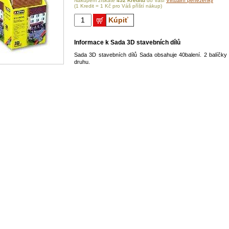
Nákupem získáte
452 Kreditů
do Vaší
Virtuální peněženky
(1 Kredit = 1 Kč pro Váš příští nákup)
Kúpiť
Informace k Sada 3D stavebních dílů
Sada 3D stavebních dílů Sada obsahuje 40balení. 2 balíčk
druhu.