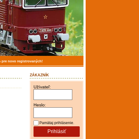
 pre novo registrovaných!
ZÁKAZNÍK
Užívateľ:
Heslo:
Pamätaj prihlásenie.
Prihlásiť