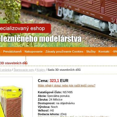
zničné modelárstvo, modely, TT, H0, mašinky
a
Prevádzkareň
Nakupovanie
Zásady použivanie Cookies
Služby
Kontakt
-5%
 na Tovar skladom
Úvodná stránka
3D stavebních dílů
í stránka
/
Štartovacie sety
/
Krajiny
/
Sada 3D stavebních dílů
Cena:
323,1
EUR
Máte nějaký dotaz nebo jste našli lepší cenu?
Katalógové číslo:
N57495
Akcia:
špeciálna ponuka
Záruka:
24 Měsíce
Dostupnost:
na objednávku
Výrobca:
Noch
Veľkosť:
H0
Dodacia lehota:
(Dni)