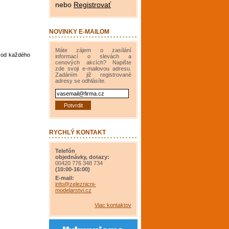
nebo
Registrovať
NOVINKY E-MAILOM
Máte zájem o zasílání
y od každého
informací o slevách a
cenových akcích? Napište
zde svoji e-mailovou adresu.
Zadáním již registrované
adresy se odhlásíte.
RYCHLÝ KONTAKT
Telefón
objednávky, dotazy:
00420 776 348 734
(10:00-16:00)
E-mail:
info@zeleznicni-
modelarstvi.cz
Viac kontaktov