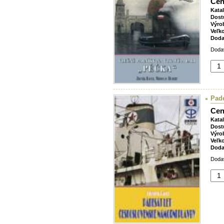
Cen
Kata
Dost
Výro
Veľk
Doda
Dodav
Pade
Cen
Kata
Dost
Výro
Veľk
Doda
Dodav