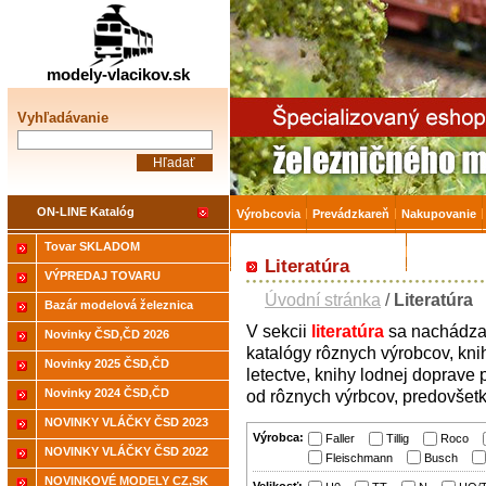
Železničné modelárstv
modely-vlacikov.sk
Vyhľadávanie
ON-LINE Katalóg
Výrobcovia
Prevádzkareň
Nakupovanie
Tovar SKLADOM
Akcia-15% na Tovar skladom
Úvodná strá
Literatúra
VÝPREDAJ TOVARU
Úvodní stránka
/
Literatúra
Bazár modelová železnica
V
sekcii
literatúra
sa
nachádz
Novinky ČSD,ČD 2026
katalógy
rôznych výrobcov,
kni
Novinky 2025 ČSD,ČD
letectve,
knihy
lodnej
doprave
Novinky 2024 ČSD,ČD
od
rôznych
výrbcov
,
predovšet
NOVINKY VLÁČKY ČSD 2023
Výrobca:
Faller
Tillig
Roco
NOVINKY VLÁČKY ČSD 2022
Fleischmann
Busch
NOVINKOVÉ MODELY CZ,SK