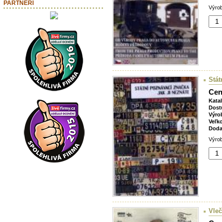
PARTNEŘI
Výrob
Stát
Cen
Kata
Dost
Výro
Veľk
Doda
Výrob
Vleč