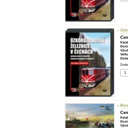
Úzk
Cen
Kata
Dost
Výro
Veľk
Doda
Dodav
Boxe
Cen
Kata
Dost
Výro