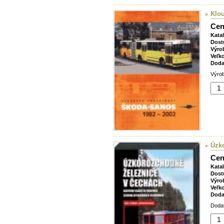
Klou
Cen
Kata
Dost
Výro
Veľk
Doda
Výrob
Úzk
Cen
Kata
Dost
Výro
Veľk
Doda
Dodav