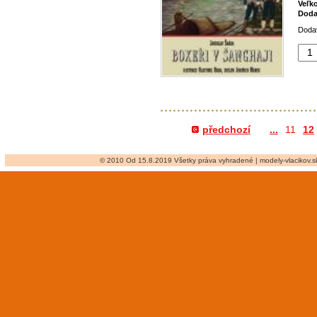
Veľk
Doda
Dodav
předchozí
...
11
12
© 2010 Od 15.8.2019 Všetky práva vyhradené | modely-vlacikov.sk 