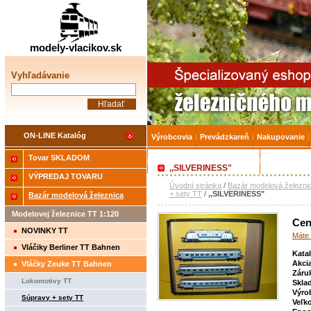
Železničné modelárstv
modely-vlacikov.sk
Vyhľadávanie
ON-LINE Katalóg
Výrobcovia
Prevádzkareň
Nakupovanie
Tovar SKLADOM
Akcia-15% na Tovar skladom
Úvodná strá
,,SILVERINESS"
VÝPREDAJ TOVARU
Úvodní stránka
/
Bazár modelová železni
+ sety TT
/
,,SILVERINESS"
Bazár modelová železnica
Modelovej železnice TT 1:120
Cen
NOVINKY TT
Máte 
Vláčiky Berliner TT Bahnen
Kata
Akci
Vláčky Zeuke TT Bahnen
Záru
Lokomotivy TT
Skla
Výro
Súpravy + sety TT
Veľk