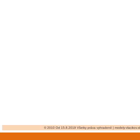
© 2010 Od 15.8.2019 Všetky práva vyhradené | modely-vlacikov.sk 