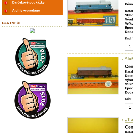
Darčekové poukážky
Pôvo
Archiv vyprodáno
Kata
Skla
Výro
PARTNEŘI
Veľk
Epoc
Doda
Kód: 
Služ
Cen
Kata
Dost
Výro
Veľk
Epoc
Doda
Kód: 
,,Tr
Cen
Kata