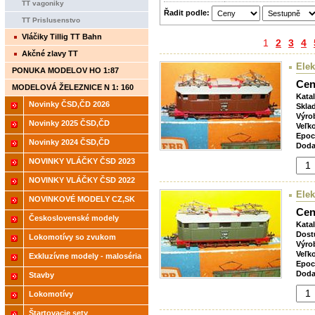
TT vagoniky
Řadit podle:
TT Prislusenstvo
Vláčiky Tillig TT Bahn
1
2
3
4
Akčné zlavy TT
Elek
PONUKA MODELOV HO 1:87
Cen
MODELOVÁ ŽELEZNICE N 1: 160
Kata
Novinky ČSD,ČD 2026
Skla
Výro
Novinky 2025 ČSD,ČD
Veľk
Epoc
Novinky 2024 ČSD,ČD
Doda
NOVINKY VLÁČKY ČSD 2023
NOVINKY VLÁČKY ČSD 2022
Elek
NOVINKOVÉ MODELY CZ,SK
Cen
2021
Československé modely
Kata
ČSD,ČD
Dost
Lokomotívy so zvukom
Výro
Veľk
Exkluzívne modely - maloséria
Epoc
Doda
Stavby
Lokomotívy
Štartovacie sety