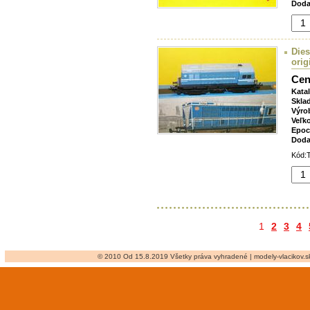
Doda
Dies
orig
Cen
Kata
Skla
Výro
Veľk
Epoc
Doda
Kód:
1
2
3
4
© 2010 Od 15.8.2019 Všetky práva vyhradené | modely-vlacikov.sk 