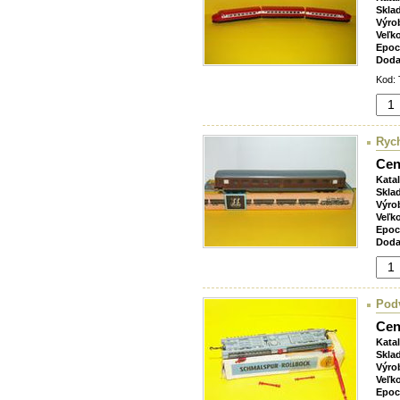
Skla
Výro
Veľk
Epoc
Doda
Kod: 
Rych
Cen
Kata
Skla
Výro
Veľk
Epoc
Doda
Pod
Cen
Kata
Skla
Výro
Veľk
Epoc