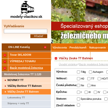
Železničné modelárstv
modely-vlacikov.sk
Vyhľadávanie
ON-LINE Katalóg
Výrobcovia
Prevádzkareň
Nakupovanie
Tovar SKLADOM
Akcia-15% na Tovar skladom
Úvodná strá
Vláčky Zeuke TT Bahnen
VÝPREDAJ TOVARU
Úvodní stránka
/
Bazár modelová železni
Bazár modelová železnica
Výrobca:
Tillig
Auhagen
Modelovej železnice TT 1:120
Velikosť:
H0
TT
HO/
NOVINKY TT
Česká předloha:
Ne
Ano
Vláčiky Berliner TT Bahnen
Vláčky Zeuke TT Bahnen
EpÓcha:
I
III
IV
Lokomotivy TT
Statuse:
špeciálna ponuka
Súpravy + sety TT
Zboží­ skladem