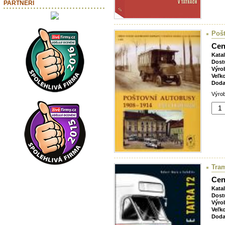
PARTNEŘI
Pošt
Cen
Kata
Dost
Výro
Veľk
Doda
Výrob
Tram
Cen
Kata
Dost
Výro
Veľk
Doda