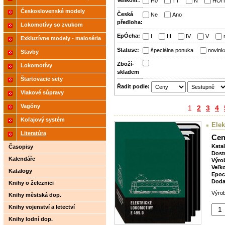
Velikosť:
H0
TT
N
HO/
2021
Československé modely
Česká
Ne
Ano
předloha:
ČSD,ČD
Lokomotívy so zvukom
EpÓcha:
I
III
IV
V
Exkluzívne modely - maloséria
Statuse:
špeciálna ponuka
novink
Stavby
Zboží­
Lokomotívy
skladem
Štartovacie sety
Řadit podle:
Vlakové súpravy
Vagóny
1
2
3
4
Koľajový systém
Elek
Literatúra
Cen
Kata
Časopisy
Dost
Kalendáře
Výro
Veľk
Katalogy
Epoc
Doda
Knihy o železnici
Výrob
Knihy městská dop.
Knihy vojenství a letectví
Knihy lodní dop.