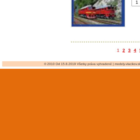
1
2
3
4
© 2010 Od 15.8.2019 Všetky práva vyhradené | modely-vlacikov.sk 