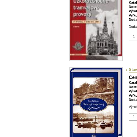
Kata
Dost
Výro
Veľk
Doda
Dodav
Stav
Cen
Kata
Dost
Výro
Veľk
Doda
Výrob