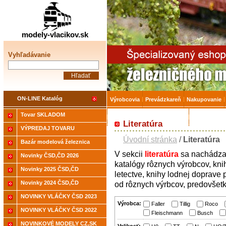
Železničné modelárstv
modely-vlacikov.sk
Vyhľadávanie
ON-LINE Katalóg
Výrobcovia
Prevádzkareň
Nakupovanie
Tovar SKLADOM
Akcia-15% na Tovar skladom
Úvodná strá
Literatúra
VÝPREDAJ TOVARU
Úvodní stránka
/
Literatúra
Bazár modelová železnica
V
sekcii
literatúra
sa
nachádz
Novinky ČSD,ČD 2026
katalógy
rôznych výrobcov,
kni
Novinky 2025 ČSD,ČD
letectve,
knihy
lodnej
doprave
Novinky 2024 ČSD,ČD
od
rôznych
výrbcov
,
predovšet
NOVINKY VLÁČKY ČSD 2023
Výrobca:
Faller
Tillig
Roco
NOVINKY VLÁČKY ČSD 2022
Fleischmann
Busch
NOVINKOVÉ MODELY CZ,SK