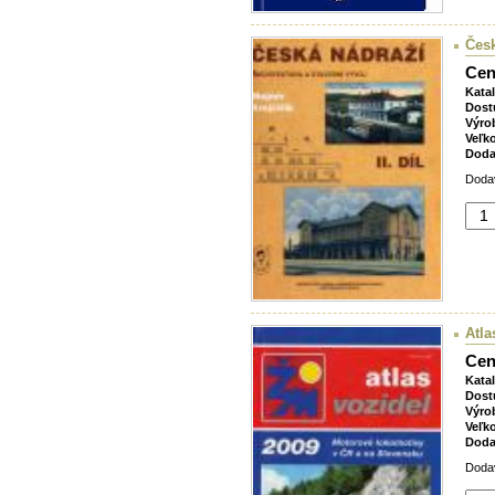
Česk
Cen
Kata
Dost
Výro
Veľk
Doda
Dodav
Atla
Cen
Kata
Dost
Výro
Veľk
Doda
Dodav