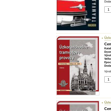
Dodav
Úzko
Cen
Kata
Dost
Výro
Veľk
Epoc
Doda
Výrob
Úzko
Cen