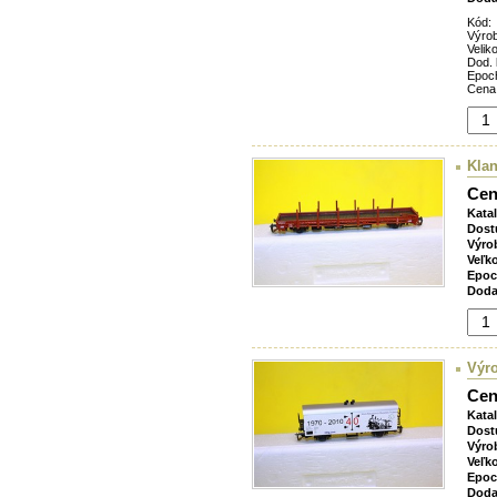
Kód:
Výro
Veliko
Dod. 
Epoc
Cena
Kla
Cen
Kata
Dost
Výro
Veľk
Epoc
Doda
Výro
Cen
Kata
Dost
Výro
Veľk
Epoc
Doda