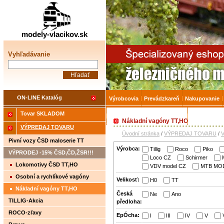
Železničné modelárstv
modely-vlacikov.sk
Vyhľadávanie
ON-LINE Katalóg
Výrobcovia
Prevádzkareň
Nakupovanie
Tovar SKLADOM
Akcia-15% na Tovar skladom
Úvodná strá
Nákladní vagóny TT,HO
VÝPREDAJ TOVARU
Úvodní stránka
/
VÝPREDAJ TOVARU
/
Pivní vozy ČSD maloserie TT
Výrobca:
Tillig
Roco
Piko
VÝPRODEJ -15% ČSD,ČD,ŽSR!!!
Loco CZ
Schirmer
Lokomotivy ČSD TT,HO
VDV model CZ
MTB MO
Osobní a rychlíkové vagóny
Velikosť:
H0
TT
TT,HO
Nákladní vagóny TT,HO
Česká
Ne
Ano
TILLIG-Akcia
předloha:
ROCO-zľavy
EpÓcha:
I
III
IV
V