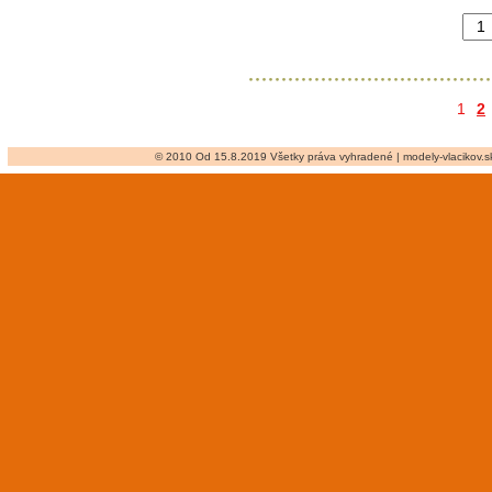
1
2
© 2010 Od 15.8.2019 Všetky práva vyhradené | modely-vlacikov.sk 