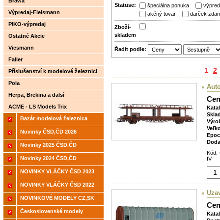
Brawa
Statuse:
špeciálna ponuka
výpred
Výpredaj-Fleismann
akčný tovar
darček zda
PIKO-výpredaj
Zboží­
skladem
Ostatné Akcie
Viesmann
Řadit podle:
Faller
1
2
Příslušenství k modelové železnici
až -30%
Pola
Auto
Herpa, Brekina a dalsí
Cen
ACME - LS Models Trix
Kata
Skla
Bazár modelová železnica
Výro
Veľk
Novinky ČSD,ČD 2026
Epoc
Doda
Novinky 2025 ČSD,ČD
Kód: 
Novinky 2024 ČSD,ČD
IV
NOVINKY VLÁČKY ČSD 2023
NOVINKY VLÁČKY ČSD 2022
Uza
NOVINKOVÉ MODELY CZ,SK
Cen
2021
Československé modely
Kata