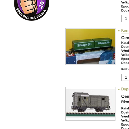
Veľk
Epoc
Doda
Kont
Cen
Kata
Dost
Výro
Veľk
Epoc
Doda
Kód:V
Dop
Cen
Pôvo
Kata
Dost
Výro
Veľk
Epoc
Doda