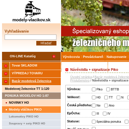
Železničné modelárstv
modely-vlacikov.sk
Vyhľadávanie
ON-LINE Katalóg
Výrobcovia
Prevádzkareň
Nakupovanie
Tovar SKLADOM
Akcia-15% na Tovar skladom
Úvodná strá
Návěstidla + signalizace Piko
VÝPREDAJ TOVARU
Úvodní stránka
/
Bazár modelová železni
Príslušenstvo
/
Návěstidla + signalizace
Bazár modelová železnica
Modelovej železnice TT 1:120
Výrobca:
Piko
BTTB
PONUKA MODELOV HO 1:87
Velikosť:
H0
TT
N
NOVINKY HO
Česká předloha:
Ne
Ano
Modely vláčikov PIKO
EpÓcha:
III
IV
Lokomotivy PIKO HO
Statuse:
špeciálna ponuka
Soupravy + sety PIKO HO