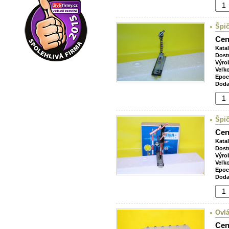
Špič
Cen
Kata
Dost
Výro
Veľk
Epoc
Doda
Špič
Cen
Kata
Dost
Výro
Veľk
Epoc
Doda
Ovlá
Cen