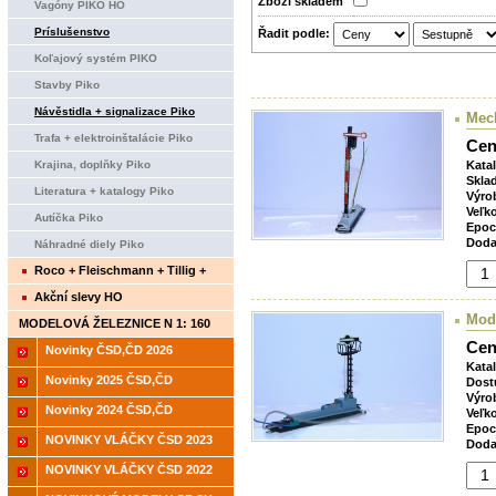
Zboží­ skladem
Vagóny PIKO HO
Príslušenstvo
Řadit podle:
Koľajový systém PIKO
Stavby Piko
Návěstidla + signalizace Piko
Mech
Trafa + elektroinštalácie Piko
Cen
Krajina, doplňky Piko
Kata
Skla
Literatura + katalogy Piko
Výro
Veľk
Autíčka Piko
Epoc
Doda
Náhradné diely Piko
Roco + Fleischmann + Tillig +
Piko+ Brawa
Akční slevy HO
Mode
MODELOVÁ ŽELEZNICE N 1: 160
Cen
Novinky ČSD,ČD 2026
Kata
Novinky 2025 ČSD,ČD
Dost
Výro
Novinky 2024 ČSD,ČD
Veľk
Epoc
NOVINKY VLÁČKY ČSD 2023
Doda
NOVINKY VLÁČKY ČSD 2022