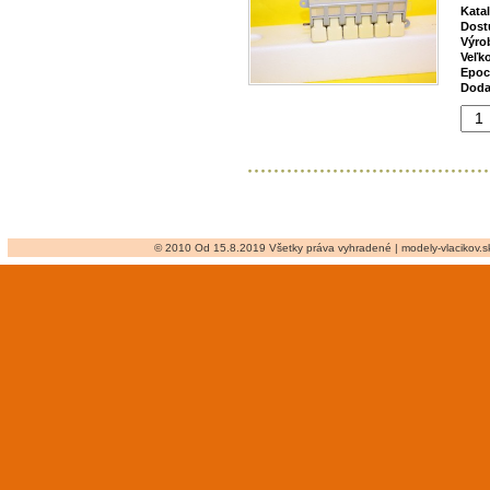
Kata
Dost
Výro
Veľk
Epoc
Doda
© 2010 Od 15.8.2019 Všetky práva vyhradené | modely-vlacikov.sk 