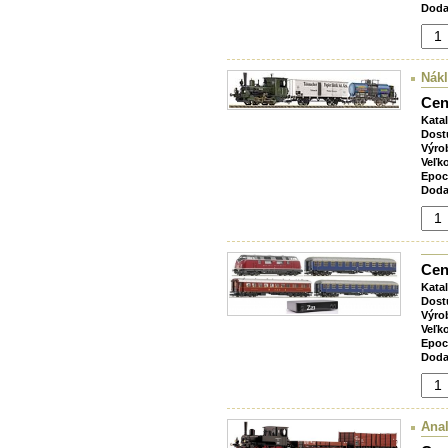
Doda
Nákl
Cen
Kata
Dost
Výro
Veľk
Epoc
Doda
Cen
Kata
Dost
Výro
Veľk
Epoc
Doda
Anal