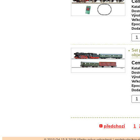
Cen
Kata
Dost
Výro
Veľk
Epoc
Doda
Set 
obje
Cen
Kata
Dost
Výro
Veľk
Epoc
Doda
předchozí
1
© 2010 Od 15.8.2019 Všetky práva vyhradené | modely-vlacikov.sk 