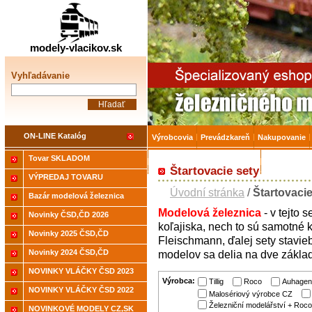
Železničné modelárstv
modely-vlacikov.sk
Vyhľadávanie
ON-LINE Katalóg
Výrobcovia
Prevádzkareň
Nakupovanie
Tovar SKLADOM
Akcia-15% na Tovar skladom
Úvodná strá
Štartovacie sety
VÝPREDAJ TOVARU
Úvodní stránka
/
Štartovacie
Bazár modelová železnica
Modelová
železnica
-
v
tejto s
Novinky ČSD,ČD 2026
koľajiska,
nech
to
sú
samotné
Novinky 2025 ČSD,ČD
Fleischmann,
ďalej
sety
stavie
Novinky 2024 ČSD,ČD
modelov
sa
delia
na
dve zákla
NOVINKY VLÁČKY ČSD 2023
Výrobca:
Tillig
Roco
Auhagen
NOVINKY VLÁČKY ČSD 2022
Malosériový výrobce CZ
Železniční modelářství + Roco
NOVINKOVÉ MODELY CZ,SK