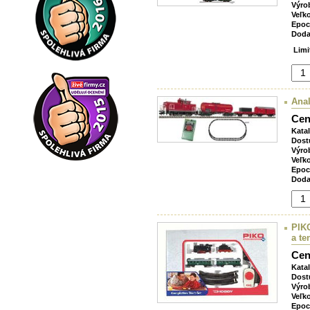
Výro
Veľk
Epoc
Doda
Limi
Anal
Cen
Kata
Dost
Výro
Veľk
Epoc
Doda
PIKO
a t
Cen
Kata
Dost
Výro
Veľk
Epoc