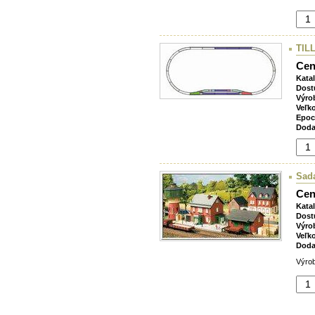
TILL
Cen
Kata
Dost
Výro
Veľk
Epoc
Doda
Sad
Cen
Kata
Dost
Výro
Veľk
Doda
Výrob