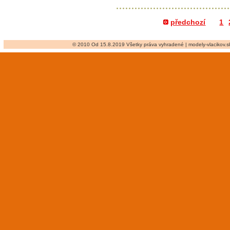
předchozí
1
© 2010 Od 15.8.2019 Všetky práva vyhradené | modely-vlacikov.sk 