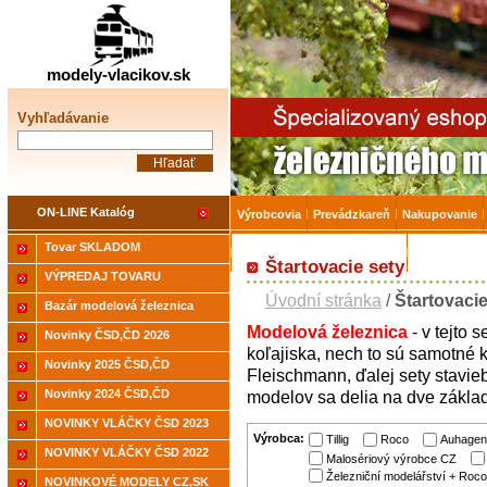
Železničné modelárstv
modely-vlacikov.sk
Vyhľadávanie
ON-LINE Katalóg
Výrobcovia
Prevádzkareň
Nakupovanie
Tovar SKLADOM
Akcia-15% na Tovar skladom
Úvodná strá
Štartovacie sety
VÝPREDAJ TOVARU
Úvodní stránka
/
Štartovacie
Bazár modelová železnica
Modelová
železnica
-
v
tejto s
Novinky ČSD,ČD 2026
koľajiska,
nech
to
sú
samotné
Novinky 2025 ČSD,ČD
Fleischmann,
ďalej
sety
stavie
Novinky 2024 ČSD,ČD
modelov
sa
delia
na
dve zákla
NOVINKY VLÁČKY ČSD 2023
Výrobca:
Tillig
Roco
Auhagen
NOVINKY VLÁČKY ČSD 2022
Malosériový výrobce CZ
Železniční modelářství + Roco
NOVINKOVÉ MODELY CZ,SK