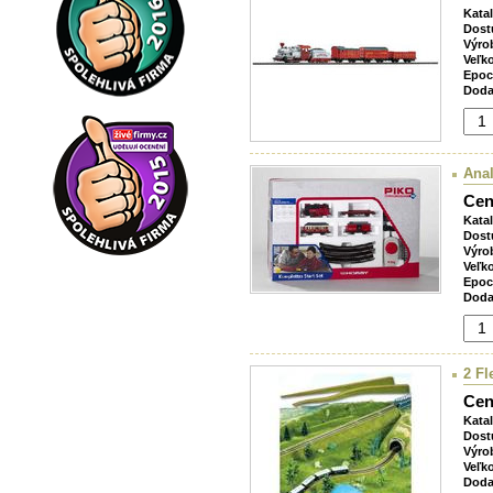
Kata
Dost
Výro
Veľk
Epoc
Doda
Anal
Cen
Kata
Dost
Výro
Veľk
Epoc
Doda
2 Fl
Cen
Kata
Dost
Výro
Veľk
Doda