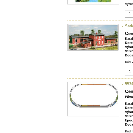
Výrob
Sada
Cen
Kata
Dost
Výro
Veľk
Doda
Kód: 
5534
Cen
Pôvo
Kata
Dost
Výro
Veľk
Epoc
Doda
Kód: 