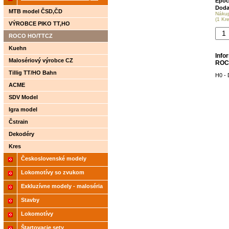
Epoc
Doda
2021
MTB model ČSD,ČD
Náku
(1 Kr
VÝROBCE PIKO TT,HO
ROCO HO/TTCZ
Kuehn
Info
Malosériový výrobce CZ
ROC
Tillig TT/HO Bahn
H0 -
ACME
SDV Model
Igra model
Čstrain
Dekodéry
Kres
Československé modely
ČSD,ČD
Lokomotívy so zvukom
Exkluzívne modely - maloséria
Stavby
Lokomotívy
Štartovacie sety