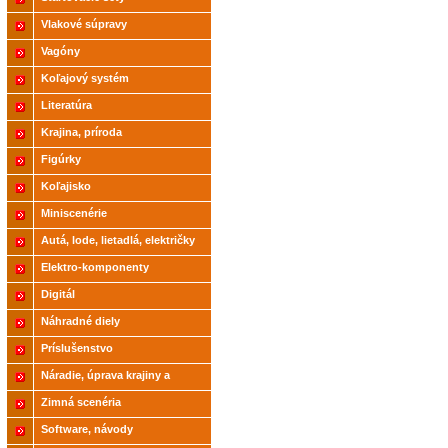
Vlakové súpravy
Vagóny
Koľajový systém
Literatúra
Krajina, príroda
Figúrky
Koľajisko
Miniscenérie
Autá, lode, lietadlá, električky
Elektro-komponenty
Digitál
Náhradné diely
Príslušenstvo
Náradie, úprava krajiny a
modelov
Zimná scenéria
Software, návody