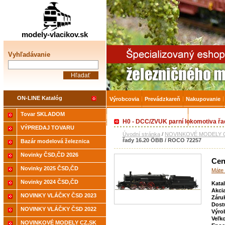
Železničné modelárstv
modely-vlacikov.sk
Vyhľadávanie
ON-LINE Katalóg
Výrobcovia
Prevádzkareň
Nakupovanie
Tovar SKLADOM
Akcia-15% na Tovar skladom
Úvodná strá
H0 - DCC/ZVUK parní lokomotiva ř
VÝPREDAJ TOVARU
Úvodní stránka
/
NOVINKOVÉ MODELY C
řady 16.20 ÖBB / ROCO 72257
Bazár modelová železnica
Novinky ČSD,ČD 2026
Cen
Novinky 2025 ČSD,ČD
Máte 
Novinky 2024 ČSD,ČD
Kata
Akci
NOVINKY VLÁČKY ČSD 2023
Záru
Dost
NOVINKY VLÁČKY ČSD 2022
Výro
Veľk
NOVINKOVÉ MODELY CZ,SK