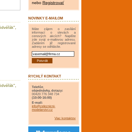
nebo
Registrovať
NOVINKY E-MAILOM
idvéřák",
Máte zájem o zasílání
informací o slevách a
cenových akcích? Napište
zde svoji e-mailovou adresu.
Zadáním již registrované
adresy se odhlásíte.
RYCHLÝ KONTAKT
idvéřák",
Telefón
objednávky, dotazy:
00420 776 348 734
(10:00-16:00)
E-mail:
info@zeleznicni-
modelarstvi.cz
Viac kontaktov