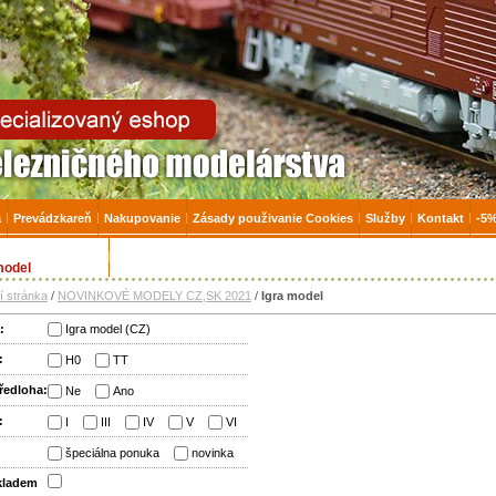
zničné modelárstvo, modely, TT, H0, mašinky
a
Prevádzkareň
Nakupovanie
Zásady použivanie Cookies
Služby
Kontakt
-5%
 na Tovar skladom
Úvodná stránka
model
í stránka
/
NOVINKOVÉ MODELY CZ,SK 2021
/
Igra model
:
Igra model (CZ)
:
H0
TT
ředloha:
Ne
Ano
:
I
III
IV
V
VI
:
špeciálna ponuka
novinka
skladem