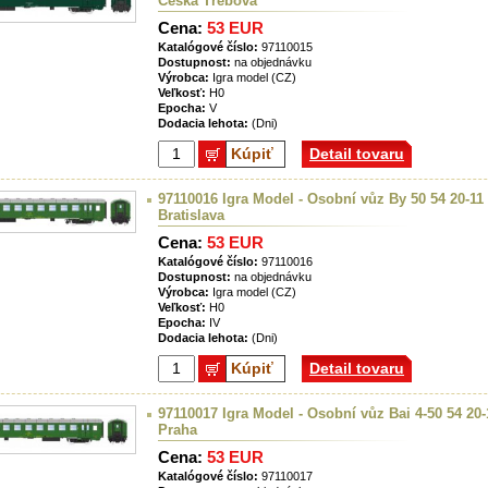
Česká Třebová
Cena:
53 EUR
Katalógové číslo:
97110015
Dostupnost:
na objednávku
Výrobca:
Igra model (CZ)
Veľkosť:
H0
Epocha:
V
Dodacia lehota:
(Dni)
Kúpiť
Detail tovaru
97110016 Igra Model - Osobní vůz By 50 54 20-11
Bratislava
Cena:
53 EUR
Katalógové číslo:
97110016
Dostupnost:
na objednávku
Výrobca:
Igra model (CZ)
Veľkosť:
H0
Epocha:
IV
Dodacia lehota:
(Dni)
Kúpiť
Detail tovaru
97110017 Igra Model - Osobní vůz Bai 4-50 54 20-
Praha
Cena:
53 EUR
Katalógové číslo:
97110017