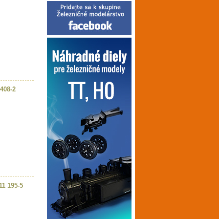
 408-2
11 195-5