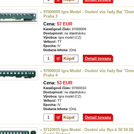
97000009 Igra Model - Osobní vůz řady Bai "Osm
Praha 3
Cena:
57 EUR
Katalógové číslo:
97000009
Dostupnost:
na objednávku
Výrobca:
Igra model (CZ)
Veľkosť:
TT
Epocha:
IV
Dodacia lehota:
(Dni)
Kúpiť
Detail tovaru
97000010 Igra Model - Osobní vůz řady Bai "Osm
Praha 4
Cena:
53 EUR
Katalógové číslo:
97000010
Dostupnost:
na objednávku
Výrobca:
Igra model (CZ)
Veľkosť:
TT
Epocha:
IV
Dodacia lehota:
(Dni)
Kúpiť
Detail tovaru
97110015 Igra Model - Osobní vůz Byz-k 50 54 20