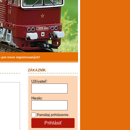
 pre novo registrovaných!
ZÁKAZNÍK
Užívateľ:
Heslo:
Pamätaj prihlásenie.
Prihlásiť