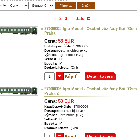
odle:
1
2
3
další
97000005 Igra Model - Osobní vůz řady Bai "Osm
Praha
Cena:
53 EUR
Katalógové číslo:
97000005
Dostupnost:
na objednávku
Výrobca:
Igra model (CZ)
Veľkosť:
TT
Epocha:
IV
Dodacia lehota:
(Dni)
Kúpiť
Detail tovaru
97000006 Igra Model - Osobní vůz řady Bai "Osm
Praha 2
Cena:
53 EUR
Katalógové číslo:
97000006
Dostupnost:
na objednávku
Výrobca:
Igra model (CZ)
Veľkosť:
TT
Epocha:
IV
Dodacia lehota:
(Dni)
Kúpiť
Detail tovaru