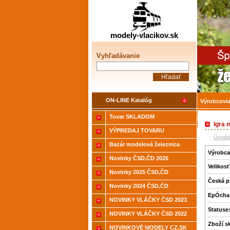
Žele
modely-vlacikov.sk
Vyhľadávanie
ON-LINE Katalóg
Výrobcovi
Tovar SKLADOM
Akcia-15%
Igra 
VÝPREDAJ TOVARU
Úvodn
Bazár modelová železnica
Výrobca
Novinky ČSD,ČD 2026
Velikosť
Novinky 2025 ČSD,ČD
Česká p
Novinky 2024 ČSD,ČD
EpÓcha
NOVINKY VLÁČKY ČSD 2023
Statuse
NOVINKY VLÁČKY ČSD 2022
Zboží­ 
NOVINKOVÉ MODELY CZ,SK