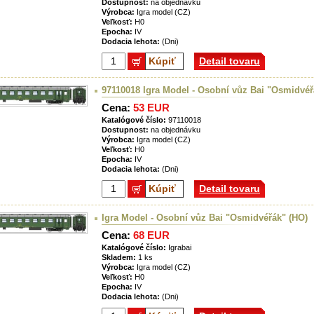
Dostupnost:
na objednávku
Výrobca:
Igra model (CZ)
Veľkosť:
H0
Epocha:
IV
Dodacia lehota:
(Dni)
Kúpiť
Detail tovaru
97110018 Igra Model - Osobní vůz Bai "Osmidvéř
Cena:
53 EUR
Katalógové číslo:
97110018
Dostupnost:
na objednávku
Výrobca:
Igra model (CZ)
Veľkosť:
H0
Epocha:
IV
Dodacia lehota:
(Dni)
Kúpiť
Detail tovaru
Igra Model - Osobní vůz Bai "Osmidvéřák" (HO)
Cena:
68 EUR
Katalógové číslo:
Igrabai
Skladem:
1 ks
Výrobca:
Igra model (CZ)
Veľkosť:
H0
Epocha:
IV
Dodacia lehota:
(Dni)