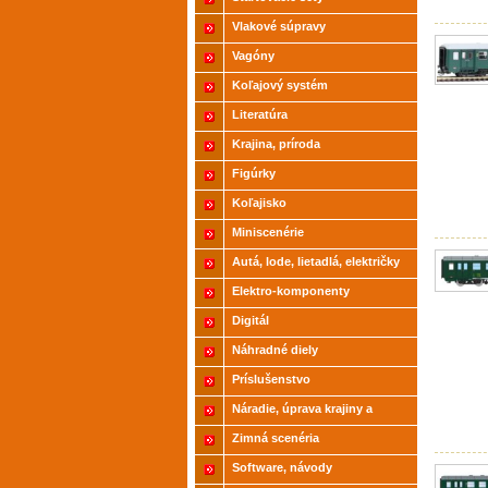
Vlakové súpravy
Vagóny
Koľajový systém
Literatúra
Krajina, príroda
Figúrky
Koľajisko
Miniscenérie
Autá, lode, lietadlá, električky
Elektro-komponenty
Digitál
Náhradné diely
Príslušenstvo
Náradie, úprava krajiny a
modelov
Zimná scenéria
Software, návody