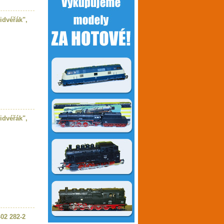
idvéřák",
idvéřák",
-02 282-2