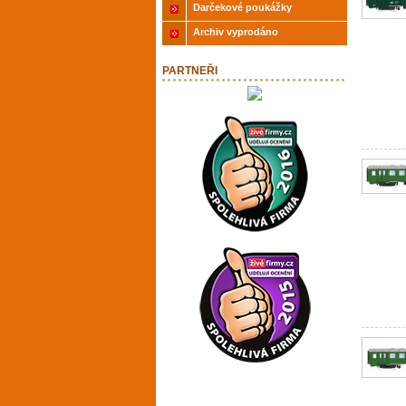
Darčekové poukážky
Archiv vyprodáno
PARTNEŘI