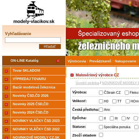
Železničné modelárstv
modely-vlacikov.sk
Vyhľadávanie
ON-LINE Katalóg
Výrobcovia
Prevádzkareň
Nakupovanie
Tovar SKLADOM
Akcia-15% na Tovar skladom
Úvodná strá
Malosériový výrobce CZ
VÝPREDAJ TOVARU
Úvodní stránka
/
NOVINKOVÉ MODELY C
Bazár modelová železnica
Výrobca:
ČStrain CZ
Fleis
Novinky ČSD,ČD 2026
Velikosť:
H0
TT
HOm
Novinky 2025 ČSD,ČD
Česká předloha:
Ano
Novinky 2024 ČSD,ČD
EpÓcha:
II
III
IV
NOVINKY VLÁČKY ČSD 2023
Statuse:
špeciálna ponuka
NOVINKY VLÁČKY ČSD 2022
Zboží­ skladem
NOVINKOVÉ MODELY CZ,SK