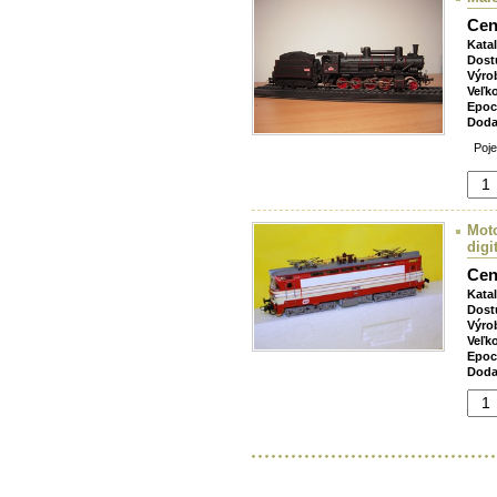
Cen
Kata
Dost
Výro
Veľk
Epoc
Doda
Pojez
Moto
digi
Cen
Kata
Dost
Výro
Veľk
Epoc
Doda