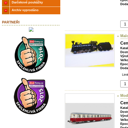
Epoc
Darčekové poukážky
Doda
Archiv vyprodáno
PARTNEŘI
Malo
Cen
Kata
Dost
Výro
Veľk
Epoc
Doda
Limit
Mod
Cen
Kata
Dost
Výro
Veľk
Epoc
Doda