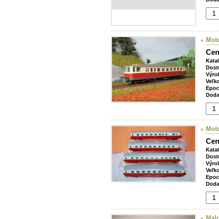
Mot
Cen
Kata
Dost
Výro
Veľk
Epoc
Doda
Mot
Cen
Kata
Dost
Výro
Veľk
Epoc
Doda
Malo