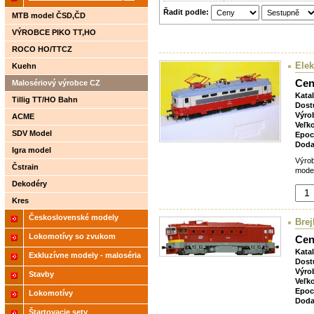
Řadit podle:
2021
MTB model ČSD,ČD
VÝROBCE PIKO TT,HO
ROCO HO/TTCZ
Elek
Kuehn
Cen
Malosériový výrobce CZ
Kata
Tillig TT/HO Bahn
Dost
Výro
ACME
Veľk
SDV Model
Epoc
Doda
Igra model
Výrob
Čstrain
model
Dekodéry
Kres
Československé modely
Brej
ČSD,ČD
Lokomotívy so zvukom
Cen
Kata
Exkluzívne modely - maloséria
Dost
Výro
Stavby
Veľk
Epoc
Lokomotívy
Doda
Štartovacie sety