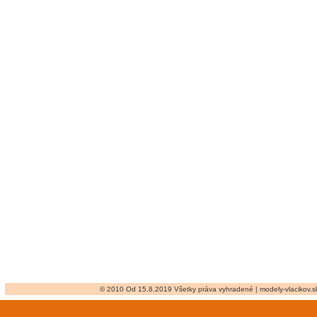
© 2010 Od 15.8.2019 Všetky práva vyhradené | modely-vlacikov.sk 