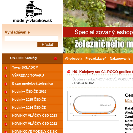
Železničné modelárstv
modely-vlacikov.sk
Vyhľadávanie
ON-LINE Katalóg
Výrobcovia
Prevádzkareň
Nakupovanie
Tovar SKLADOM
Akcia-15% na Tovar skladom
Úvodná strá
H0- Kolejový set C1-ROCO-geoline
VÝPREDAJ TOVARU
Úvodní stránka
/
NOVINKOVÉ MODELY C
/ ROCO 61152
Bazár modelová železnica
Novinky ČSD,ČD 2026
Cen
Novinky 2025 ČSD,ČD
Máte 
Novinky 2024 ČSD,ČD
Kata
Akci
NOVINKY VLÁČKY ČSD 2023
Záru
Dost
NOVINKY VLÁČKY ČSD 2022
Výro
Veľk
NOVINKOVÉ MODELY CZ,SK