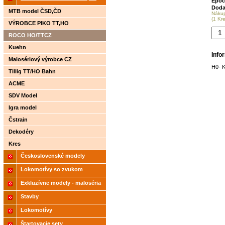
Epoc
Doda
2021
MTB model ČSD,ČD
Náku
(1 Kr
VÝROBCE PIKO TT,HO
ROCO HO/TTCZ
Kuehn
Info
Malosériový výrobce CZ
H0- 
Tillig TT/HO Bahn
ACME
SDV Model
Igra model
Čstrain
Dekodéry
Kres
Československé modely
ČSD,ČD
Lokomotívy so zvukom
Exkluzívne modely - maloséria
Stavby
Lokomotívy
Štartovacie sety