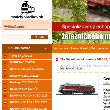
Železničné modelárstv
modely-vlacikov.sk
Vyhľadávanie
ON-LINE Katalóg
Výrobcovia
Prevádzkareň
Nakupovanie
Tovar SKLADOM
Akcia-15% na Tovar skladom
Úvodná strá
TT - Dieselová lokomotiva BR 132,
VÝPREDAJ TOVARU
Úvodní stránka
/
NOVINKOVÉ MODELY C
DR / ROCO 36280
Bazár modelová železnica
Novinky ČSD,ČD 2026
Cen
Novinky 2025 ČSD,ČD
Máte 
Novinky 2024 ČSD,ČD
Kata
Akci
NOVINKY VLÁČKY ČSD 2023
Záru
Dost
NOVINKY VLÁČKY ČSD 2022
Výro
Veľk
NOVINKOVÉ MODELY CZ,SK