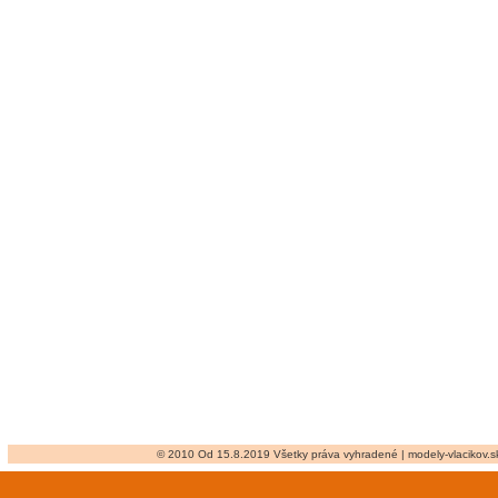
© 2010 Od 15.8.2019 Všetky práva vyhradené | modely-vlacikov.sk 