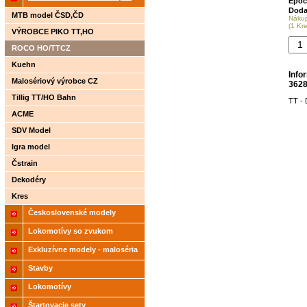
Epoc
Doda
2021
MTB model ČSD,ČD
Náku
(1 Kr
VÝROBCE PIKO TT,HO
ROCO HO/TTCZ
Kuehn
Info
Malosériový výrobce CZ
362
Tillig TT/HO Bahn
TT -
ACME
SDV Model
Igra model
Čstrain
Dekodéry
Kres
Československé modely
ČSD,ČD
Lokomotívy so zvukom
Exkluzívne modely - maloséria
Stavby
Lokomotívy
Štartovacie sety