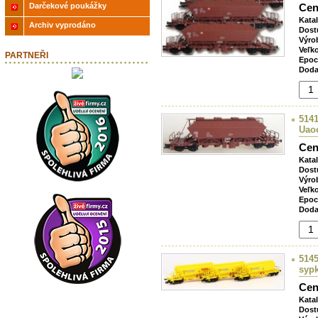
Darčekové poukážky
Cen
Kata
Archiv vyprodáno
Dost
Výro
Veľk
PARTNEŘI
Epoc
Doda
5141
Uao
Cen
Kata
Dost
Výro
Veľk
Epoc
Doda
5145
syp
Cen
Kata
Dost