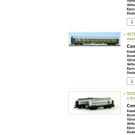
Výro
Veľk
Epoc
Doda
4171
voz
Cen
Kata
Dost
Výro
Veľk
Epoc
Doda
5153
s b
Cen
Kata
Dost
Výro
Veľk
Epoc
Doda