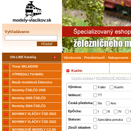
Železničné modelárstv
modely-vlacikov.sk
Vyhľadávanie
ON-LINE Katalóg
Výrobcovia
Prevádzkareň
Nakupovanie
Tovar SKLADOM
Akcia-15% na Tovar skladom
Úvodná strá
Kuehn
VÝPREDAJ TOVARU
Úvodní stránka
/
NOVINKOVÉ MODELY C
Bazár modelová železnica
Výrobca:
Faller
Kuehn
Novinky ČSD,ČD 2026
Velikosť:
TT
Novinky 2025 ČSD,ČD
Česká předloha:
Ne
Ano
Novinky 2024 ČSD,ČD
EpÓcha:
I
III
IV
NOVINKY VLÁČKY ČSD 2023
Statuse:
špeciálna ponuka
NOVINKY VLÁČKY ČSD 2022
Zboží­ skladem
NOVINKOVÉ MODELY CZ,SK