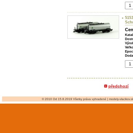
5153
Sch
Cen
Kata
Dost
Výro
Veľk
Epoc
Doda
předchozí
© 2010 Od 15.8.2019 Všetky práva vyhradené | modely-vlacikov.sk 