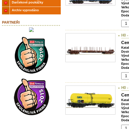
Darčekové poukážky
Výro
Veľk
Archiv vyprodáno
Epoc
Doda
PARTNEŘI
H0 -
Cen
Kata
Dost
Výro
Veľk
Epoc
Doda
H0 -
Cen
Kata
Dost
Výro
Veľk
Epoc
Doda