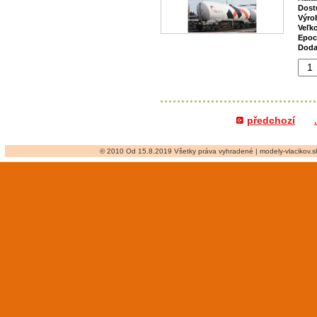
Dost
Výro
Veľk
Epoc
Doda
předchozí
.
© 2010 Od 15.8.2019 Všetky práva vyhradené | modely-vlacikov.sk 