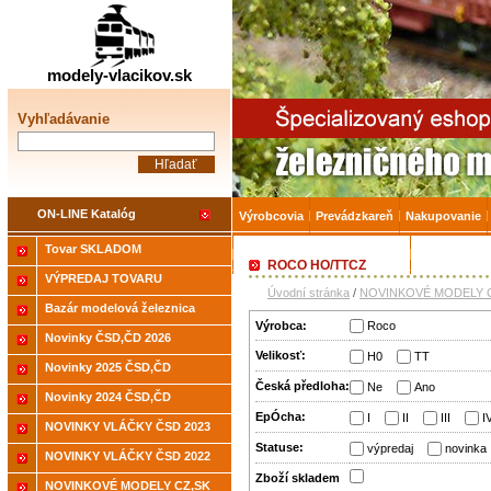
Železničné modelárstv
modely-vlacikov.sk
Vyhľadávanie
ON-LINE Katalóg
Výrobcovia
Prevádzkareň
Nakupovanie
Tovar SKLADOM
Akcia-15% na Tovar skladom
Úvodná strá
ROCO HO/TTCZ
VÝPREDAJ TOVARU
Úvodní stránka
/
NOVINKOVÉ MODELY C
Bazár modelová železnica
Výrobca:
Roco
Novinky ČSD,ČD 2026
Velikosť:
H0
TT
Novinky 2025 ČSD,ČD
Česká předloha:
Ne
Ano
Novinky 2024 ČSD,ČD
EpÓcha:
I
II
III
I
NOVINKY VLÁČKY ČSD 2023
Statuse:
výpredaj
novinka
NOVINKY VLÁČKY ČSD 2022
Zboží­ skladem
NOVINKOVÉ MODELY CZ,SK