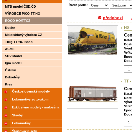
Řadit podle:
2021
MTB model ČSD,ČD
VÝROBCE PIKO TT,HO
předchozí
.
ROCO HO/TTCZ
H0 
Kuehn
Cen
Malosériový výrobce CZ
Kata
Tillig TT/HO Bahn
Dost
Výro
ACME
Veľk
SDV Model
Epoc
Doda
Igra model
Čstrain
Dekodéry
TT -
Kres
Cen
Československé modely
Kata
Dost
ČSD,ČD
Lokomotívy so zvukom
Výro
Veľk
Exkluzívne modely - maloséria
Epoc
Doda
Stavby
Lokomotívy
Štartovacie sety