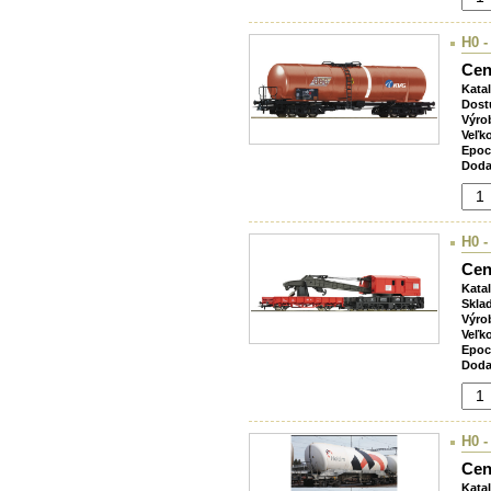
H0 -
Cen
Kata
Dost
Výro
Veľk
Epoc
Doda
H0 -
Cen
Kata
Skla
Výro
Veľk
Epoc
Doda
H0 -
Cen
Kata